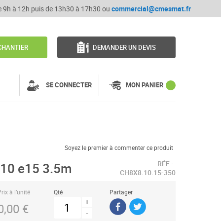
de 9h à 12h puis de 13h30 à 17h30 ou
commercial@cmesmat.fr
CHANTIER
DEMANDER UN DEVIS
SE CONNECTER
MON PANIER
Soyez le premier à commenter ce produit
RÉF :
A10 e15 3.5m
CH8X8.10.15-350
rix à l’unité
Qté
Partager
+
0,00 €
-