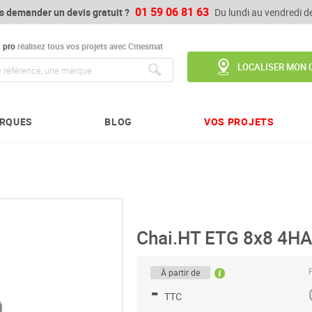
01 59 06 81 63
s demander un devis gratuit ?
Du lundi au vendredi 
u
pro
réalisez tous vos projets avec Cmesmat
LOCALISER MON 
Chercher
RQUES
BLOG
VOS PROJETS
Chai.HT ETG 8x8 4H
P
À partir de
-
TTC