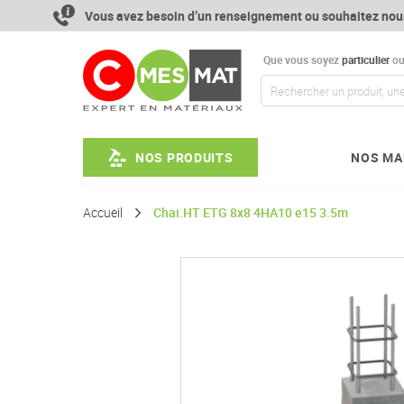
Aller
Vous avez besoin d’un renseignement ou souhaitez nou
au
contenu
Que vous soyez
particulier
o
NOS PRODUITS
NOS MA
Accueil
Chai.HT ETG 8x8 4HA10 e15 3.5m
Passer
à
la
fin
de
la
galerie
d’images