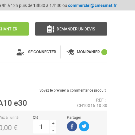
de 9h à 12h puis de 13h30 à 17h30 ou
commercial@cmesmat.fr
CHANTIER
DEMANDER UN DEVIS
SE CONNECTER
MON PANIER
Soyez le premier à commenter ce produit
RÉF :
A10 e30
CH10X15.10.30
rix à l’unité
Qté
Partager
+
0,00 €
-