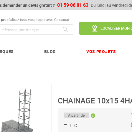
01 59 06 81 63
s demander un devis gratuit ?
Du lundi au vendredi 
u
pro
réalisez tous vos projets avec Cmesmat
LOCALISER MON 
Chercher
RQUES
BLOG
VOS PROJETS
CHAINAGE 10x15 4H
P
À partir de
-
TTC