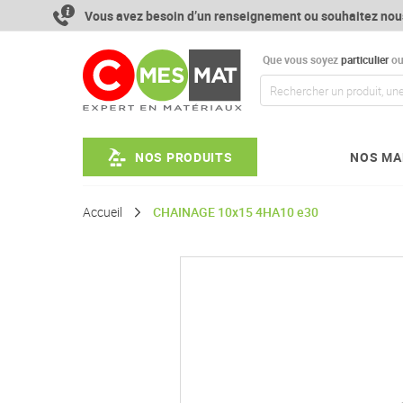
Aller
Vous avez besoin d’un renseignement ou souhaitez nou
au
contenu
Que vous soyez
particulier
o
NOS PRODUITS
NOS MA
Accueil
CHAINAGE 10x15 4HA10 e30
Passer
à
la
fin
de
la
galerie
d’images