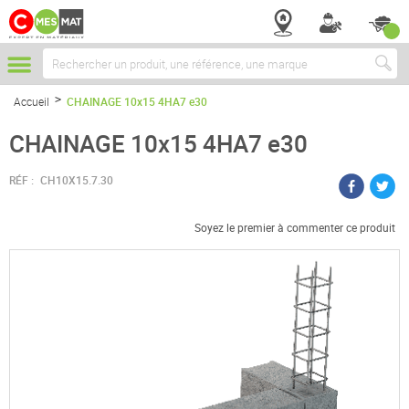
Chercher
Accueil
CHAINAGE 10x15 4HA7 e30
CHAINAGE 10x15 4HA7 e30
RÉF :
CH10X15.7.30
Soyez le premier à commenter ce produit
Passer
à
la
fin
de
la
galerie
d’images