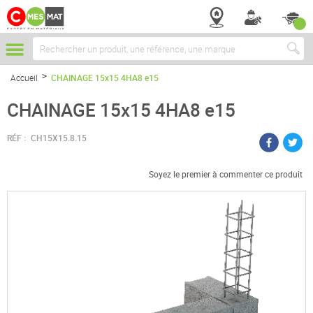
Chercher
Accueil
CHAINAGE 15x15 4HA8 e15
CHAINAGE 15x15 4HA8 e15
RÉF :
CH15X15.8.15
Soyez le premier à commenter ce produit
Passer
à
la
fin
de
la
galerie
d’images