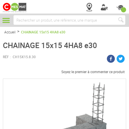
Chercher
Accueil
CHAINAGE 15x15 4HA8 e30
CHAINAGE 15x15 4HA8 e30
RÉF :
CH15X15.8.30
Soyez le premier à commenter ce produit
Passer
à
la
fin
de
la
galerie
d’images