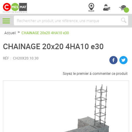
Chercher
Accueil
CHAINAGE 20x20 4HA10 e30
CHAINAGE 20x20 4HA10 e30
RÉF :
CH20X20.10.30
Soyez le premier à commenter ce produit
Passer
à
la
fin
de
la
galerie
d’images