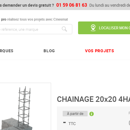
01 59 06 81 63
s demander un devis gratuit ?
Du lundi au vendredi 
u
pro
réalisez tous vos projets avec Cmesmat
LOCALISER MON 
Chercher
RQUES
BLOG
VOS PROJETS
CHAINAGE 20x20 4H
P
À partir de
-
TTC