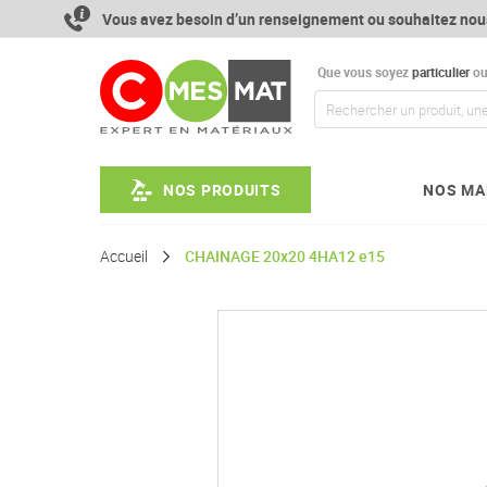
Aller
Vous avez besoin d’un renseignement ou souhaitez nou
au
contenu
Que vous soyez
particulier
o
NOS PRODUITS
NOS MA
Accueil
CHAINAGE 20x20 4HA12 e15
Passer
à
la
fin
de
la
galerie
d’images