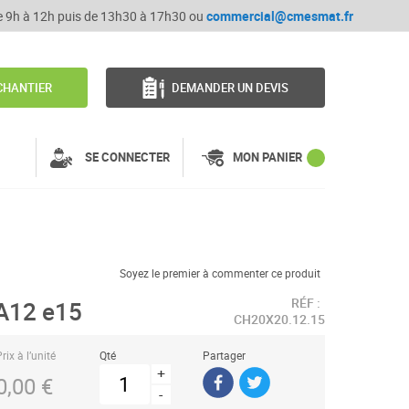
de 9h à 12h puis de 13h30 à 17h30 ou
commercial@cmesmat.fr
CHANTIER
DEMANDER UN DEVIS
SE CONNECTER
MON PANIER
Soyez le premier à commenter ce produit
RÉF :
A12 e15
CH20X20.12.15
rix à l’unité
Qté
Partager
+
0,00 €
-