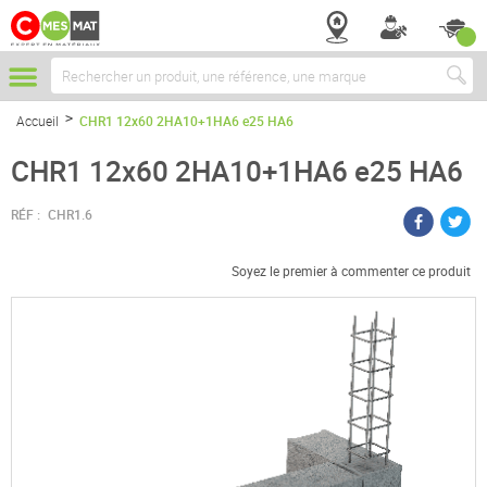
Chercher
Accueil
CHR1 12x60 2HA10+1HA6 e25 HA6
CHR1 12x60 2HA10+1HA6 e25 HA6
RÉF :
CHR1.6
Soyez le premier à commenter ce produit
Passer
à
la
fin
de
la
galerie
d’images