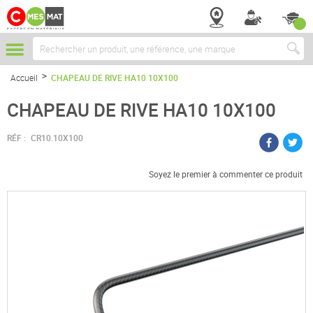
Chercher
Accueil
CHAPEAU DE RIVE HA10 10X100
CHAPEAU DE RIVE HA10 10X100
RÉF :
CR10.10X100
Soyez le premier à commenter ce produit
Passer
à
la
fin
de
la
galerie
d’images