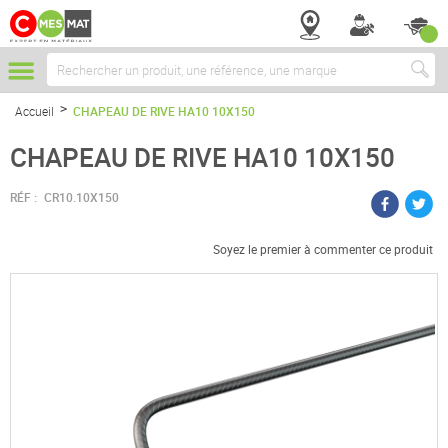
Chercher
Accueil
CHAPEAU DE RIVE HA10 10X150
CHAPEAU DE RIVE HA10 10X150
RÉF :
CR10.10X150
Soyez le premier à commenter ce produit
Passer
à
la
fin
de
la
galerie
d’images