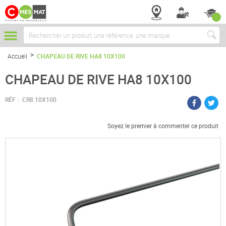
Chercher
Accueil
CHAPEAU DE RIVE HA8 10X100
CHAPEAU DE RIVE HA8 10X100
RÉF :
CR8.10X100
Soyez le premier à commenter ce produit
Passer
à
la
fin
de
la
galerie
d’images