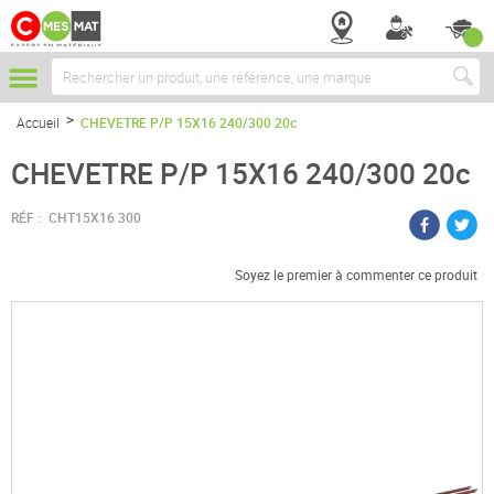
Chercher
Accueil
CHEVETRE P/P 15X16 240/300 20c
CHEVETRE P/P 15X16 240/300 20c
RÉF :
CHT15X16 300
Soyez le premier à commenter ce produit
Passer
à
la
fin
de
la
galerie
d’images