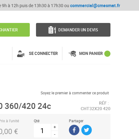
de 9h à 12h puis de 13h30 à 17h30 ou
commercial@cmesmat.fr
CHANTIER
DEMANDER UN DEVIS
SE CONNECTER
MON PANIER
Soyez le premier à commenter ce produit
RÉF :
 360/420 24c
CHT32X20 420
rix à l’unité
Qté
Partager
+
0,00 €
-