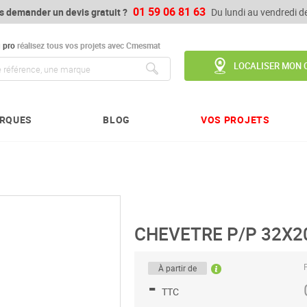
01 59 06 81 63
s demander un devis gratuit ?
Du lundi au vendredi 
u
pro
réalisez tous vos projets avec Cmesmat
LOCALISER MON 
Chercher
RQUES
BLOG
VOS PROJETS
CHEVETRE P/P 32X20
P
À partir de
-
TTC