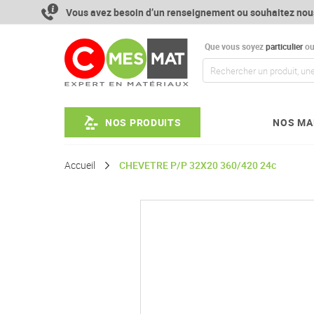
Aller
Vous avez besoin d’un renseignement ou souhaitez nou
au
contenu
Que vous soyez
particulier
o
NOS PRODUITS
NOS MA
Accueil
CHEVETRE P/P 32X20 360/420 24c
Passer
à
la
fin
de
la
galerie
d’images