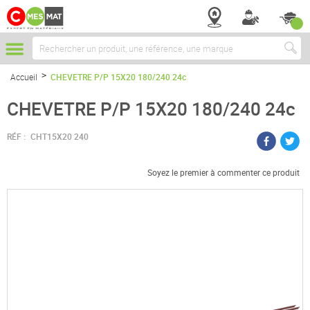
Chercher
Accueil
CHEVETRE P/P 15X20 180/240 24c
CHEVETRE P/P 15X20 180/240 24c
RÉF :
CHT15X20 240
Soyez le premier à commenter ce produit
Passer
à
la
fin
de
la
galerie
d’images