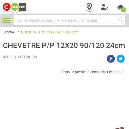
Chercher
Accueil
CHEVETRE P/P 12X20 90/120 24cm
CHEVETRE P/P 12X20 90/120 24cm
RÉF :
CHT12X20 120
Soyez le premier à commenter ce produit
Passer
à
la
fin
de
la
galerie
d’images