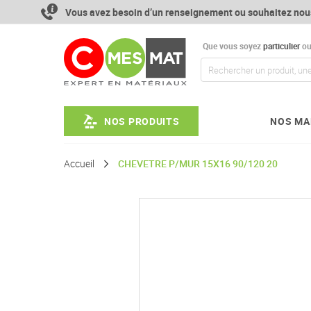
Aller
Vous avez besoin d’un renseignement ou souhaitez nou
au
contenu
Que vous soyez
particulier
o
NOS PRODUITS
NOS MA
Accueil
CHEVETRE P/MUR 15X16 90/120 20
Passer
à
la
fin
de
la
galerie
d’images