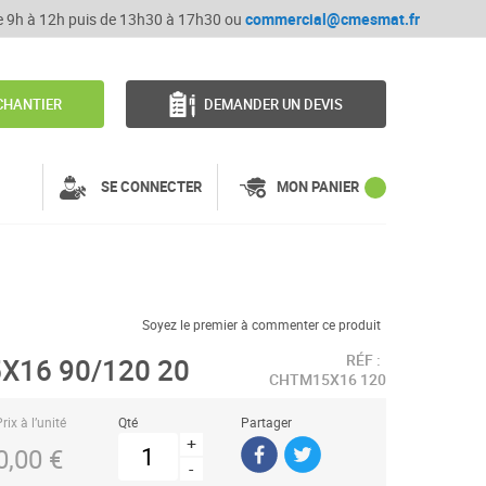
de 9h à 12h puis de 13h30 à 17h30 ou
commercial@cmesmat.fr
CHANTIER
DEMANDER UN DEVIS
SE CONNECTER
MON PANIER
Soyez le premier à commenter ce produit
RÉF :
X16 90/120 20
CHTM15X16 120
rix à l’unité
Qté
Partager
+
0,00 €
-