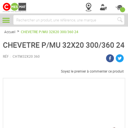
Chercher
Accueil
CHEVETRE P/MU 32X20 300/360 24
CHEVETRE P/MU 32X20 300/360 24
RÉF :
CHTM32X20 360
Soyez le premier à commenter ce produit
Passer
à
la
fin
de
la
galerie
d’images