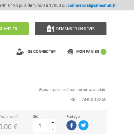
de 9h à 12h puis de 13h30 à 17h30 ou
commercial@cmesmat.fr
CHANTIER
DEMANDER UN DEVIS
SE CONNECTER
MON PANIER
Soyez le premier à commenter ce produit
RÉF :
ANC8.13X50
8
rix à l’unité
Qté
Partager
+
0,00 €
-