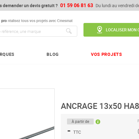
01 59 06 81 63
s demander un devis gratuit ?
Du lundi au vendredi 
u
pro
réalisez tous vos projets avec Cmesmat
LOCALISER MON 
Chercher
RQUES
BLOG
VOS PROJETS
ANCRAGE 13x50 HA
P
À partir de
-
TTC