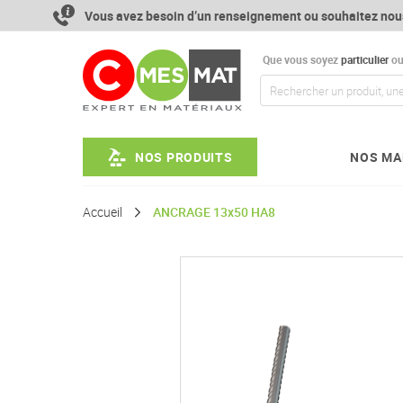
Aller
Vous avez besoin d’un renseignement ou souhaitez nou
au
contenu
Que vous soyez
particulier
o
NOS PRODUITS
NOS MA
Accueil
ANCRAGE 13x50 HA8
Passer
à
la
fin
de
la
galerie
d’images