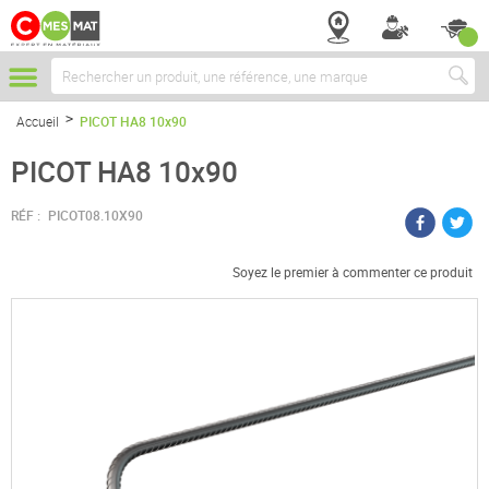
Chercher
Accueil
PICOT HA8 10x90
PICOT HA8 10x90
RÉF :
PICOT08.10X90
Soyez le premier à commenter ce produit
Passer
à
la
fin
de
la
galerie
d’images