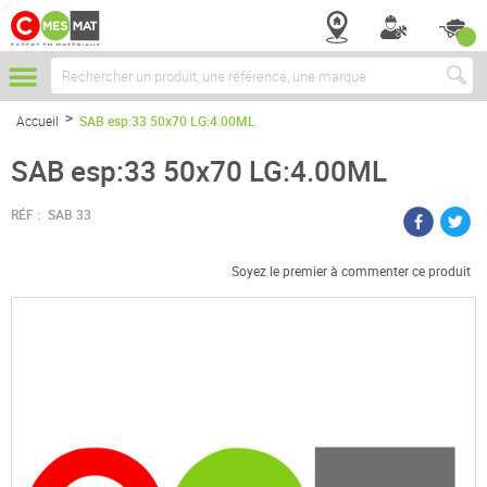
Chercher
Accueil
SAB esp:33 50x70 LG:4.00ML
SAB esp:33 50x70 LG:4.00ML
RÉF :
SAB 33
Soyez le premier à commenter ce produit
Passer
à
la
fin
de
la
galerie
d’images