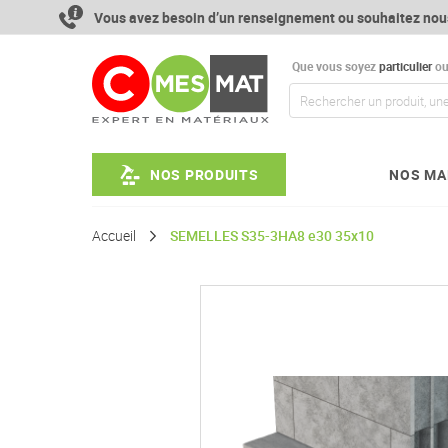
Aller
Vous avez besoin d’un renseignement ou souhaitez nou
au
contenu
Que vous soyez
particulier
o
NOS PRODUITS
NOS MA
Accueil
SEMELLES S35-3HA8 e30 35x10
Passer
à
la
fin
de
la
galerie
d’images