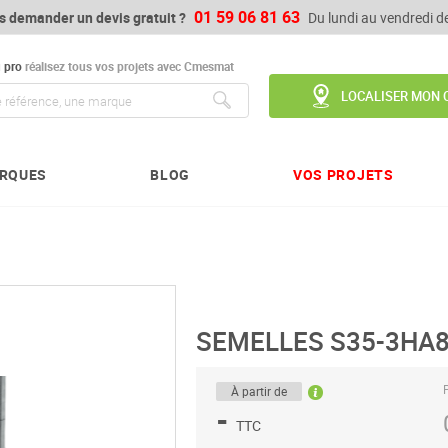
01 59 06 81 63
s demander un devis gratuit ?
Du lundi au vendredi 
u
pro
réalisez tous vos projets avec Cmesmat
LOCALISER MON 
Chercher
RQUES
BLOG
VOS PROJETS
SEMELLES S35-3HA8
P
À partir de
-
TTC