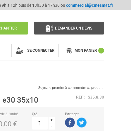
de 9h à 12h puis de 13h30 à 17h30 ou
commercial@cmesmat.fr
CHANTIER
DEMANDER UN DEVIS
SE CONNECTER
MON PANIER
Soyez le premier à commenter ce produit
RÉF :
S35.8.30
 e30 35x10
rix à l’unité
Qté
Partager
+
0,00 €
-