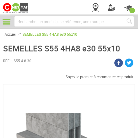
Chercher
Accueil
SEMELLES S55 4HA8 e30 55x10
SEMELLES S55 4HA8 e30 55x10
RÉF :
S55.4.8.30
Soyez le premier à commenter ce produit
Passer
à
la
fin
de
la
galerie
d’images