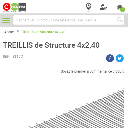
Chercher
Accueil
TREILLIS de Structure 4x2,40
TREILLIS de Structure 4x2,40
RÉF :
ST15C
Soyez le premier à commenter ce produit
Passer
à
la
fin
de
la
galerie
d’images