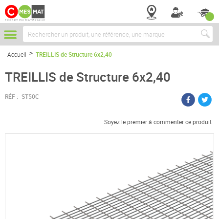
Chercher
Accueil
TREILLIS de Structure 6x2,40
TREILLIS de Structure 6x2,40
RÉF :
ST50C
Soyez le premier à commenter ce produit
Passer
à
la
fin
de
la
galerie
d’images