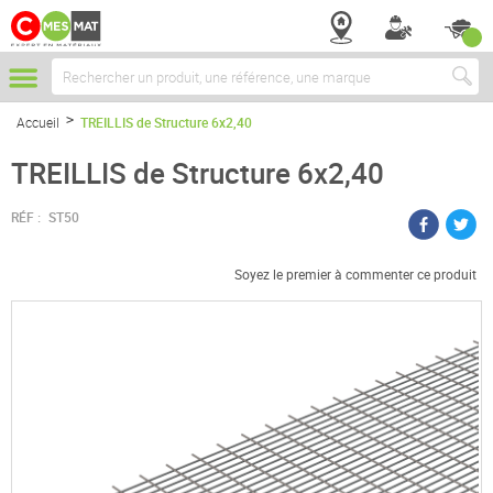
Chercher
Accueil
TREILLIS de Structure 6x2,40
TREILLIS de Structure 6x2,40
RÉF :
ST50
Soyez le premier à commenter ce produit
Passer
à
la
fin
de
la
galerie
d’images