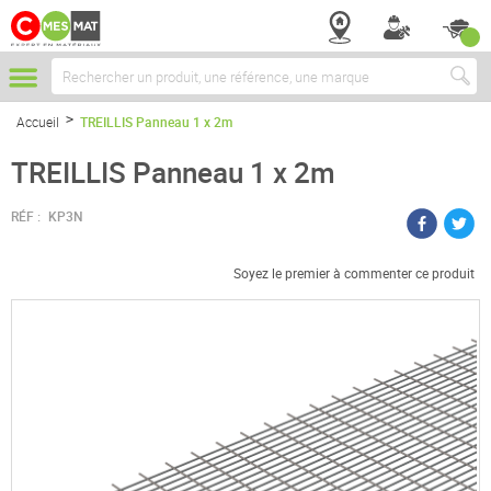
Chercher
Accueil
TREILLIS Panneau 1 x 2m
TREILLIS Panneau 1 x 2m
RÉF :
KP3N
Soyez le premier à commenter ce produit
Passer
à
la
fin
de
la
galerie
d’images