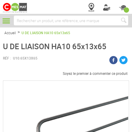
Chercher
Accueil
U DE LIAISON HA10 65x13x65
U DE LIAISON HA10 65x13x65
RÉF :
U10.65X13X65
Soyez le premier à commenter ce produit
Passer
à
la
fin
de
la
galerie
d’images