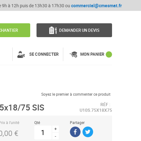
de 9h à 12h puis de 13h30 à 17h30 ou
commercial@cmesmat.fr
CHANTIER
DEMANDER UN DEVIS
SE CONNECTER
MON PANIER
Soyez le premier à commenter ce produit
RÉF :
5x18/75 SIS
U10S.75X18X75
rix à l’unité
Qté
Partager
+
0,00 €
-