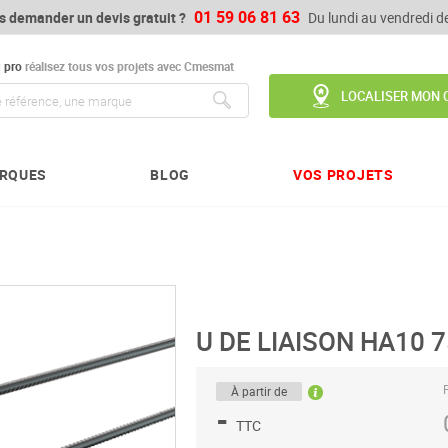
01 59 06 81 63
s demander un devis gratuit ?
Du lundi au vendredi 
u
pro
réalisez tous vos projets avec Cmesmat
LOCALISER MON 
Chercher
RQUES
BLOG
VOS PROJETS
U DE LIAISON HA10 7
P
À partir de
-
TTC