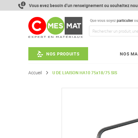
Aller
Vous avez besoin d’un renseignement ou souhaitez nou
au
contenu
Que vous soyez
particulier
o
NOS PRODUITS
NOS MA
Accueil
U DE LIAISON HA10 75x18/75 SIS
Passer
à
la
fin
de
la
galerie
d’images