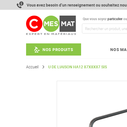
Aller
Vous avez besoin d’un renseignement ou souhaitez nou
au
contenu
Que vous soyez
particulier
o
NOS PRODUITS
NOS MA
Accueil
U DE LIAISON HA12 87X8X87 SIS
Passer
à
la
fin
de
la
galerie
d’images