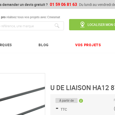
01 59 06 81 63
s demander un devis gratuit ?
Du lundi au vendredi 
u
pro
réalisez tous vos projets avec Cmesmat
LOCALISER MON 
Chercher
RQUES
BLOG
VOS PROJETS
U DE LIAISON HA12 
P
À partir de
-
TTC