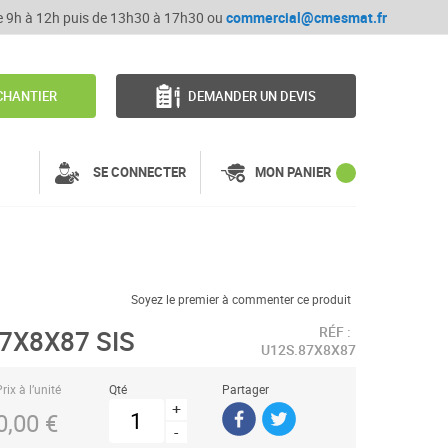
de 9h à 12h puis de 13h30 à 17h30 ou
commercial@cmesmat.fr
CHANTIER
DEMANDER UN DEVIS
SE CONNECTER
MON PANIER
Soyez le premier à commenter ce produit
RÉF :
87X8X87 SIS
U12S.87X8X87
rix à l’unité
Qté
Partager
+
0,00 €
-