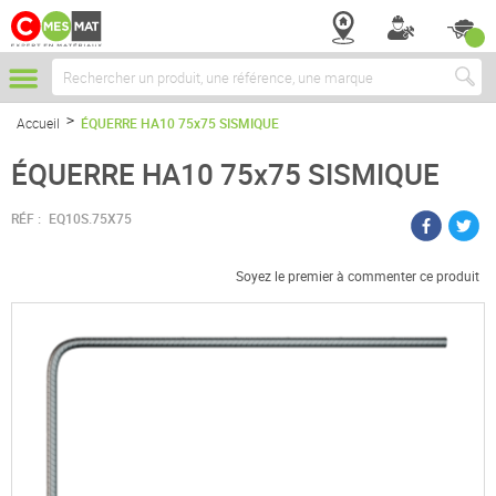
Chercher
Accueil
ÉQUERRE HA10 75x75 SISMIQUE
ÉQUERRE HA10 75x75 SISMIQUE
RÉF :
EQ10S.75X75
Soyez le premier à commenter ce produit
Passer
à
la
fin
de
la
galerie
d’images