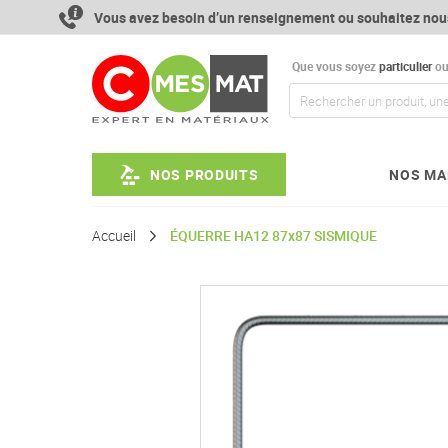
Aller
Vous avez besoin d’un renseignement ou souhaitez nou
au
contenu
Que vous soyez
particulier
o
NOS PRODUITS
NOS MA
Accueil
ÉQUERRE HA12 87x87 SISMIQUE
Passer
à
la
fin
de
la
galerie
d’images