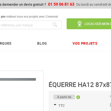
01 59 06 81 63
s demander un devis gratuit ?
Du lundi au vendredi 
u
pro
réalisez tous vos projets avec Cmesmat
LOCALISER MON 
Chercher
RQUES
BLOG
VOS PROJETS
ÉQUERRE HA12 87x8
P
À partir de
-
TTC