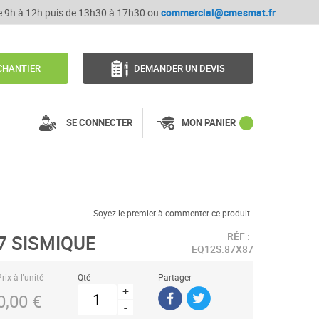
de 9h à 12h puis de 13h30 à 17h30 ou
commercial@cmesmat.fr
CHANTIER
DEMANDER UN DEVIS
SE CONNECTER
MON PANIER
Soyez le premier à commenter ce produit
RÉF :
7 SISMIQUE
EQ12S.87X87
rix à l’unité
Qté
Partager
+
0,00 €
-