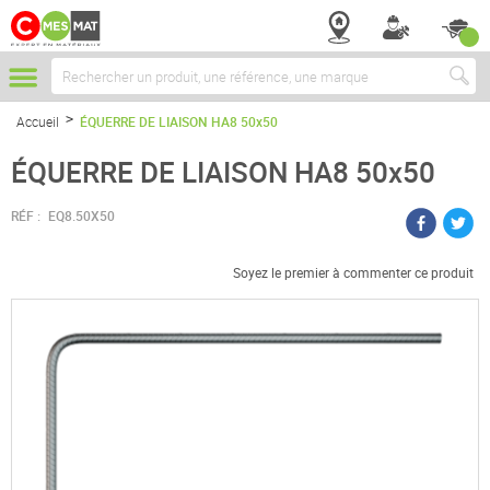
Chercher
Accueil
ÉQUERRE DE LIAISON HA8 50x50
ÉQUERRE DE LIAISON HA8 50x50
RÉF :
EQ8.50X50
Soyez le premier à commenter ce produit
Passer
à
la
fin
de
la
galerie
d’images