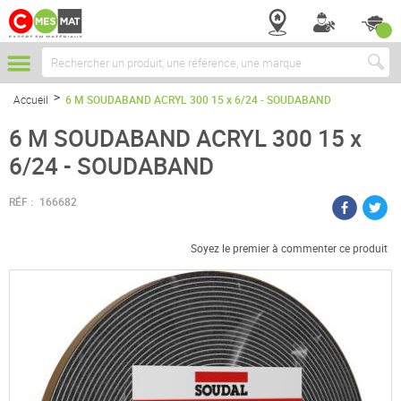
Chercher
Accueil
6 M SOUDABAND ACRYL 300 15 x 6/24 - SOUDABAND
6 M SOUDABAND ACRYL 300 15 x
6/24 - SOUDABAND
RÉF :
166682
Soyez le premier à commenter ce produit
Passer
à
la
fin
de
la
galerie
d’images