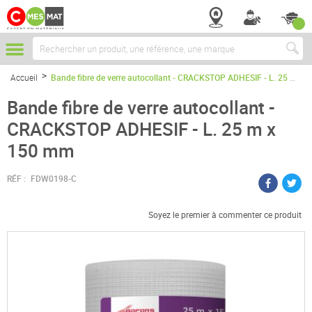
Chercher
Accueil
Bande fibre de verre autocollant - CRACKSTOP ADHESIF - L. 25 m x 150 mm
Bande fibre de verre autocollant -
CRACKSTOP ADHESIF - L. 25 m x
150 mm
RÉF :
FDW0198-C
Soyez le premier à commenter ce produit
Passer
à
la
fin
de
la
galerie
d’images