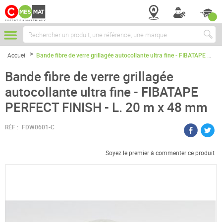
Chercher
Accueil
Bande fibre de verre grillagée autocollante ultra fine - FIBATAPE PERFECT FINISH - L. 20 m x 48 mm
Bande fibre de verre grillagée
autocollante ultra fine - FIBATAPE
PERFECT FINISH - L. 20 m x 48 mm
RÉF :
FDW0601-C
Soyez le premier à commenter ce produit
Passer
à
la
fin
de
la
galerie
d’images