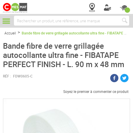
Chercher
Accueil
Bande fibre de verre grillagée autocollante ultra fine - FIBATAPE PERFECT FINISH - L. 90 m x 48 mm
Bande fibre de verre grillagée
autocollante ultra fine - FIBATAPE
PERFECT FINISH - L. 90 m x 48 mm
RÉF :
FDW0605-C
Soyez le premier à commenter ce produit
Passer
à
la
fin
de
la
galerie
d’images