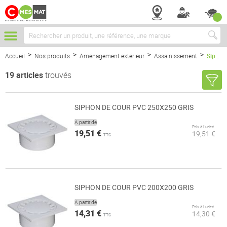
Chercher
Accueil
Nos produits
Aménagement extérieur
Assainissement
Siphons
19
articles
trouvés
SIPHON DE COUR PVC 250X250 GRIS
À partir de
Prix à l’unité
19,51 €
19,51 €
TTC
SIPHON DE COUR PVC 200X200 GRIS
À partir de
Prix à l’unité
14,31 €
14,30 €
TTC