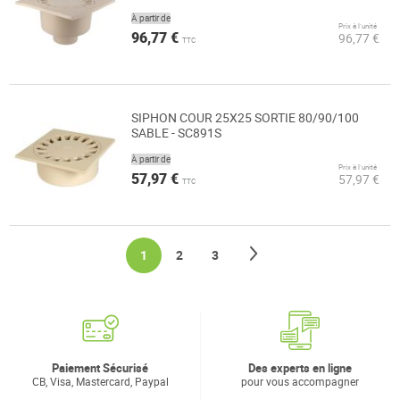
À partir de
Prix à l’unité
96,77 €
96,77 €
TTC
SIPHON COUR 25X25 SORTIE 80/90/100
SABLE - SC891S
À partir de
Prix à l’unité
57,97 €
57,97 €
TTC
Page
Page
Suivant
You're currently reading page
Page
Page
1
2
3
Paiement Sécurisé
Des experts en ligne
CB, Visa, Mastercard, Paypal
pour vous accompagner