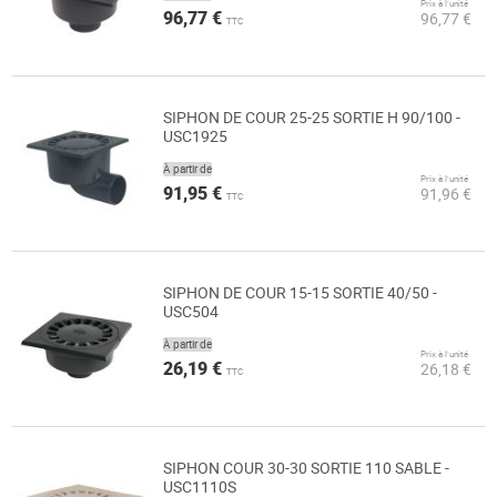
Prix à l’unité
96,77 €
96,77 €
TTC
SIPHON DE COUR 25-25 SORTIE H 90/100 -
USC1925
À partir de
Prix à l’unité
91,95 €
91,96 €
TTC
SIPHON DE COUR 15-15 SORTIE 40/50 -
USC504
À partir de
Prix à l’unité
26,19 €
26,18 €
TTC
SIPHON COUR 30-30 SORTIE 110 SABLE -
USC1110S