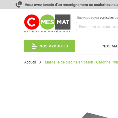
Aller
Vous avez besoin d’un renseignement ou souhaitez nou
au
contenu
Que vous soyez
particulier
o
NOS PRODUITS
NOS MA
Accueil
Margelle de piscine en béton - Garonne Piri
Passer
à
la
fin
de
la
galerie
d’images