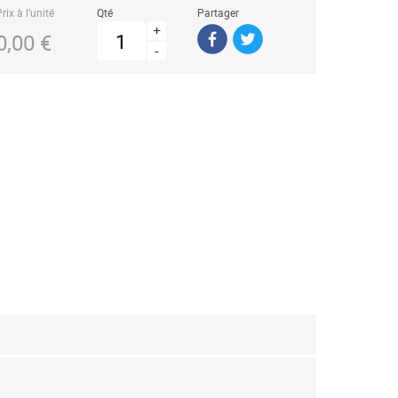
rix à l’unité
Qté
Partager
+
0,00 €
-