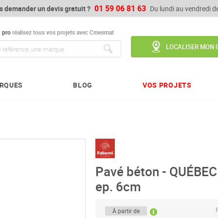
01 59 06 81 63
s demander un devis gratuit ?
Du lundi au vendredi 
u
pro
réalisez tous vos projets avec Cmesmat
LOCALISER MON 
Chercher
RQUES
BLOG
VOS PROJETS
Pavé béton - QUÉBEC 
ep. 6cm
P
À partir de