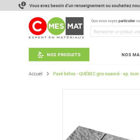
Aller
Vous avez besoin d’un renseignement ou souhaitez nou
au
contenu
Que vous soyez
particulier
o
NOS PRODUITS
NOS MA
Accueil
Pavé béton - QUÉBEC gris nuancé - ep. 6cm
Passer
à
la
fin
de
la
galerie
d’images