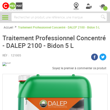
Chercher
Accueil
Traitement Professionnel Concentré - DALEP 2100 - Bidon 5 L
Traitement Professionnel Concentré
- DALEP 2100 - Bidon 5 L
RÉF :
121005
Soyez le premier à commenter ce produit
Passer
à
la
fin
de
la
galerie
d’images