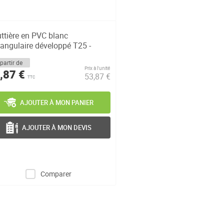
ttière en PVC blanc
tangulaire développé T25 -
g. 4m
partir de
Prix à l’unité
,87 €
53,87 €
TTC
AJOUTER À MON PANIER
AJOUTER À MON DEVIS
Comparer