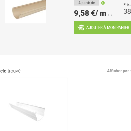
À partir de
Prix 
38
9,58 €/ m
TTC
AJOUTER À MON PANIER
icle
trouvé
Afficher par :