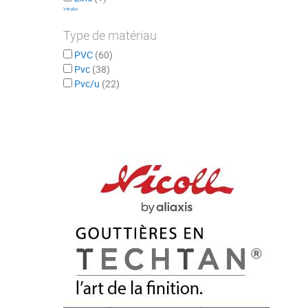
Voir plus
Type de matériau
PVC
60
Pvc
38
Pvc/u
22