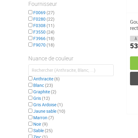
Fournisseur
F0069
27
F0280
22
Gou
F0308
11
rec
F3550
24
lon
F3966
18
À 
53
F9070
18
Nuance de couleur
Anthracite
6
Blanc
23
Graphite
2
Gris
12
Gris Ardoise
1
Jaune sable
10
Marron
7
Noir
9
Sable
25
Zinc
1