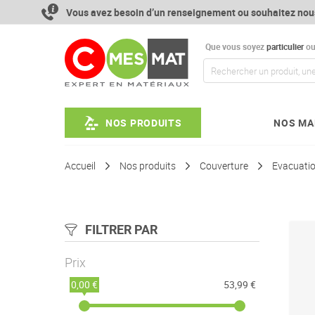
Aller
Vous avez besoin d’un renseignement ou souhaitez nou
au
contenu
Que vous soyez
particulier
o
NOS PRODUITS
NOS MA
Accueil
Nos produits
Couverture
Evacuatio
FILTRER PAR
Prix
0,00 €
53,99 €