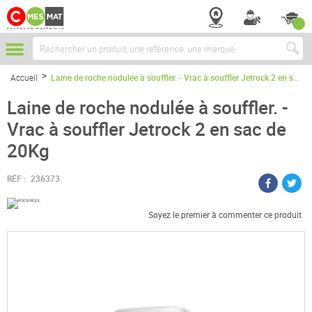
Chercher
Accueil
Laine de roche nodulée à souffler. - Vrac à souffler Jetrock 2 en sac de 20Kg
Laine de roche nodulée à souffler. -
Vrac à souffler Jetrock 2 en sac de
20Kg
RÉF :
236373
Soyez le premier à commenter ce produit
Passer
à
la
fin
de
la
galerie
d’images