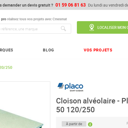
01 59 06 81 63
s demander un devis gratuit ?
Du lundi au vendredi 
u
pro
réalisez tous vos projets avec Cmesmat
LOCALISER MON 
Chercher
RQUES
BLOG
VOS PROJETS
120/250
Cloison alvéolaire -
50 120/250
P
À partir de