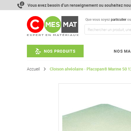
Aller
Vous avez besoin d’un renseignement ou souhaitez nou
au
contenu
Que vous soyez
particulier
o
NOS PRODUITS
NOS MA
Accueil
Cloison alvéolaire - Placopan® Marine 50 
Passer
à
la
fin
de
la
galerie
d’images