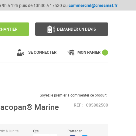
de 9h à 12h puis de 13h30 à 17h30 ou
commercial@cmesmat.fr
CHANTIER
DEMANDER UN DEVIS
SE CONNECTER
MON PANIER
Soyez le premier à commenter ce produit
 Placopan® Marine
RÉF :
C05802500
rix à l’unité
Qté
Partager