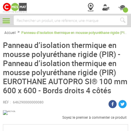
Chercher
Accueil
Panneau d’isolation thermique en mousse polyuréthane rigide (PIR) - Panneau d’isolation thermique en mousse polyuréthane rigide (PIR) EUROTHANE AUTOPRO SI® 100 mm 600 x 600 - Bords droits 4 côtés
Panneau d’isolation thermique en
mousse polyuréthane rigide (PIR) -
Panneau d’isolation thermique en
mousse polyuréthane rigide (PIR)
EUROTHANE AUTOPRO SI® 100 mm
600 x 600 - Bords droits 4 côtés
RÉF :
646290000000080
Soyez le premier à commenter ce produit
Passer
à
la