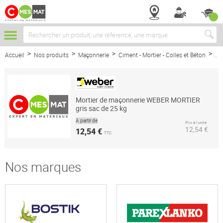
Chercher
Accueil
Nos produits
Maçonnerie
Ciment - Mortier - Colles et Béton
Mo
Mortier de maçonnerie WEBER MORTIER
gris sac de 25 kg
À partir de
Prix à l’unité
12,54 €
12,54 €
TTC
Nos marques