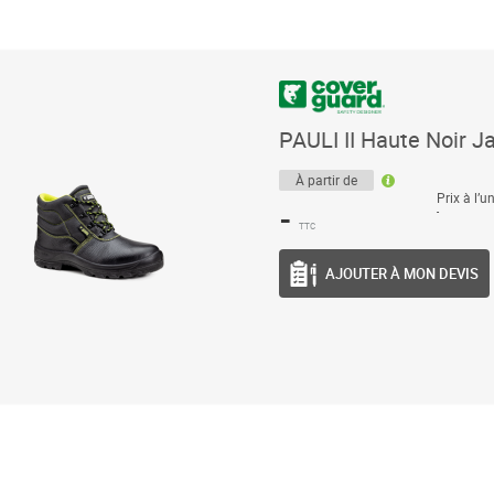
PAULI II Haute Noir Ja
À partir de
Prix à l’un
-
-
TTC
AJOUTER À MON DEVIS