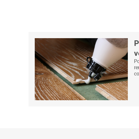
P
v
Po
re
co