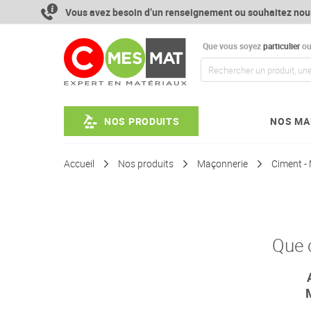
Aller
Vous avez besoin d’un renseignement ou souhaitez nou
au
contenu
Que vous soyez
particulier
o
NOS PRODUITS
NOS MA
Accueil
Nos produits
Maçonnerie
Ciment - 
Que 