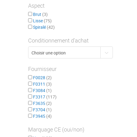
Aspect
Brut
3
Lisse
75
Spiralé
42
Conditionnement d'achat
Fournisseur
F0028
2
F0311
3
F3084
1
F3317
117
F3635
2
F3704
1
F3945
4
Marquage CE (oui/non)