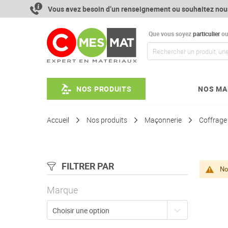
Aller
Vous avez besoin d’un renseignement ou souhaitez nou
au
contenu
Que vous soyez
particulier
o
NOS PRODUITS
NOS MA
Accueil
Nos produits
Maçonnerie
Coffrage
FILTRER PAR
No
Marque