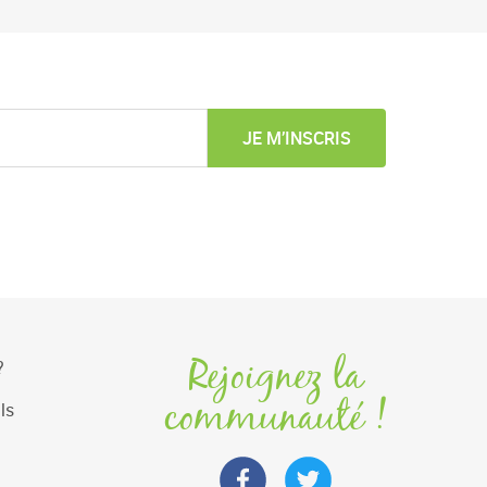
JE M’INSCRIS
Rejoignez la
?
communauté !
ls