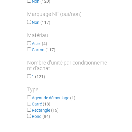
Non
120
Marquage NF (oui/non)
Non
117
Matériau
Acier
4
Carton
117
Nombre d'unité par conditionneme
nt d'achat
1
121
Type
Agent de démoulage
1
Carré
18
Rectangle
15
Rond
84