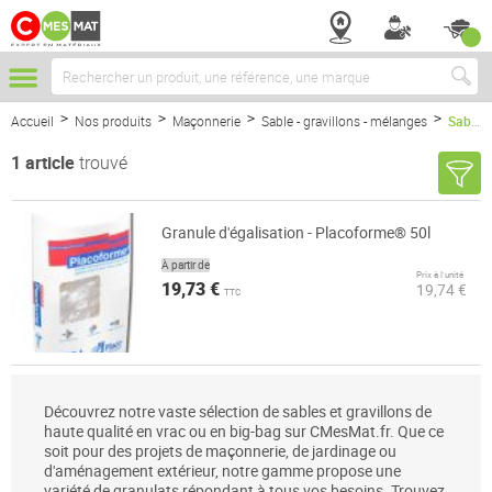
Chercher
Accueil
Nos produits
Maçonnerie
Sable - gravillons - mélanges
Sables - Gravillons
1
article
trouvé
Granule d'égalisation - Placoforme® 50l
À partir de
Prix à l’unité
19,73 €
19,74 €
TTC
Découvrez notre vaste sélection de sables et gravillons de
haute qualité en vrac ou en big-bag sur CMesMat.fr. Que ce
soit pour des projets de maçonnerie, de jardinage ou
d'aménagement extérieur, notre gamme propose une
variété de granulats répondant à tous vos besoins. Trouvez