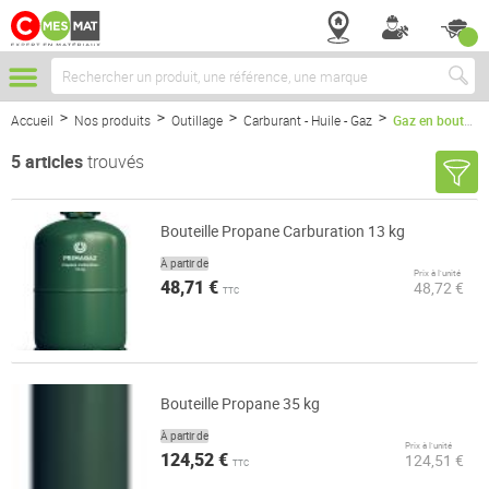
Chercher
Accueil
Nos produits
Outillage
Carburant - Huile - Gaz
Gaz en bouteille
5
articles
trouvés
Bouteille Propane Carburation 13 kg
À partir de
Prix à l’unité
48,71 €
48,72 €
TTC
Bouteille Propane 35 kg
À partir de
Prix à l’unité
124,52 €
124,51 €
TTC