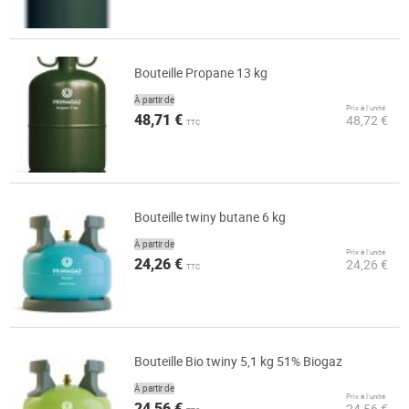
Bouteille Propane 13 kg
À partir de
Prix à l’unité
48,71 €
48,72 €
TTC
Bouteille twiny butane 6 kg
À partir de
Prix à l’unité
24,26 €
24,26 €
TTC
Bouteille Bio twiny 5,1 kg 51% Biogaz
À partir de
Prix à l’unité
24,56 €
24,56 €