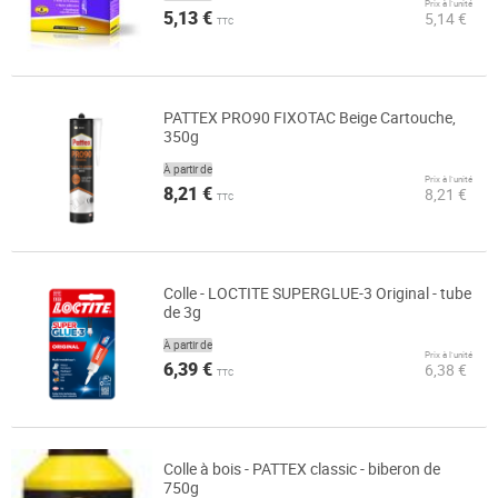
Prix à l’unité
5,13 €
5,14 €
TTC
PATTEX PRO90 FIXOTAC Beige Cartouche,
350g
À partir de
Prix à l’unité
8,21 €
8,21 €
TTC
Colle - LOCTITE SUPERGLUE-3 Original - tube
de 3g
À partir de
Prix à l’unité
6,39 €
6,38 €
TTC
Colle à bois - PATTEX classic - biberon de
750g