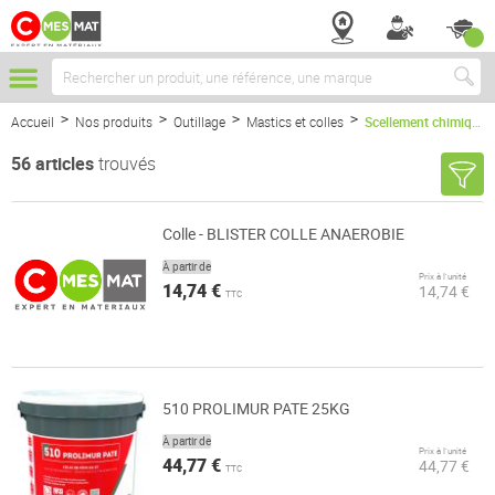
Chercher
Accueil
Nos produits
Outillage
Mastics et colles
Scellement chimique
56
articles
trouvés
Colle - BLISTER COLLE ANAEROBIE
À partir de
Prix à l’unité
14,74 €
14,74 €
TTC
510 PROLIMUR PATE 25KG
À partir de
Prix à l’unité
44,77 €
44,77 €
TTC