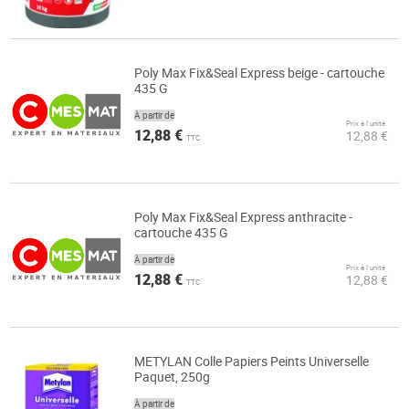
Poly Max Fix&Seal Express beige - cartouche
435 G
À partir de
Prix à l’unité
12,88 €
12,88 €
TTC
Poly Max Fix&Seal Express anthracite -
cartouche 435 G
À partir de
Prix à l’unité
12,88 €
12,88 €
TTC
METYLAN Colle Papiers Peints Universelle
Paquet, 250g
À partir de