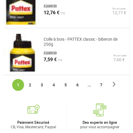
À partir de
Prix à l’unité
12,76 €
12,77 €
TTC
Colle à bois - PATTEX classic - biberon de
250g
À partir de
Prix à l’unité
7,59 €
7,60 €
TTC
Page
Page
Suivan
You're currently reading page
Page
Page
Page
Page
Page
Page
1
2
3
4
5
6
...
7
Paiement Sécurisé
Des experts en ligne
CB, Visa, Mastercard, Paypal
pour vous accompagner